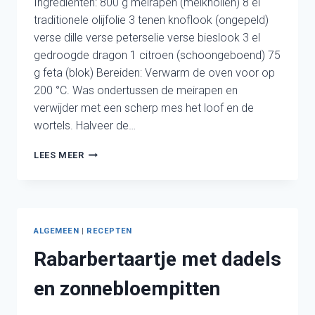
Ingrediënten: 800 g meirapen (meiknollen) 8 el
traditionele olijfolie 3 tenen knoflook (ongepeld)
verse dille verse peterselie verse bieslook 3 el
gedroogde dragon 1 citroen (schoongeboend) 75
g feta (blok) Bereiden: Verwarm de oven voor op
200 °C. Was ondertussen de meirapen en
verwijder met een scherp mes het loof en de
wortels. Halveer de…
MEIRAAP
LEES MEER
MET
KRUIDENOLIE
EN
FETA
ALGEMEEN
|
RECEPTEN
Rabarbertaartje met dadels
en zonnebloempitten