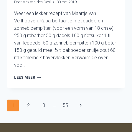
Door
Max van den Dool
30 mei 2019
Weer een lekker recept van Maartje van
Velthooven! Rabarbertaartje met dadels en
zonnebloempitten (voor een vorm van 18 cm ø)
250 g rabarber 50 g dadels 100 g rietsuiker 1 tl
vanillepoeder 50 g zonnebloempitten 100 g boter
150 g gebuild meel ½ tl bakpoeder snufje zout 60
ml karnemelk havervlokken Verwarm de oven
voor…
RABARBERTAARTJE
LEES MEER
MET
DADELS
EN
ZONNEBLOEMPITTEN
Paginanavigatie
Volgende
1
2
3
…
55
pagina