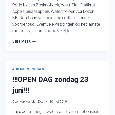
Rode bietjes Bosknoflook/bosui Sla Fruitkrat:
Appels Sinaasappels Watermeloen Abrikozen
NB: De inhoud van beide pakketten is onder
voorbehoud. Eventuele wijzigingen op het laatste
moment zijn soms noodzakelijk.
INHOUD
LEES MEER
WEEK
24
(11
JUNI)
ALGEMEEN
|
NIEUWS
!!!OPEN DAG zondag 23
juni!!!
Door
Max van den Dool
30 mei 2019
Jaja, de tuin begint weer vol te raken, het onkruid