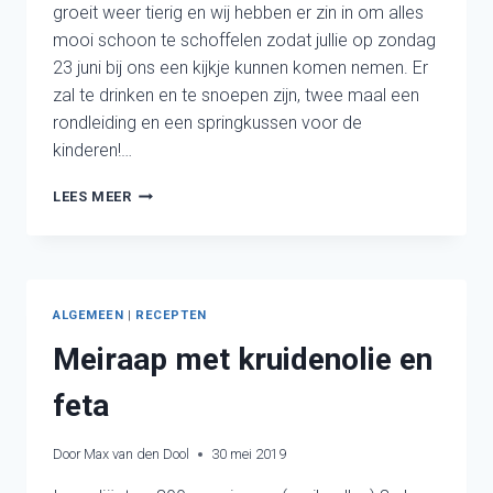
groeit weer tierig en wij hebben er zin in om alles
mooi schoon te schoffelen zodat jullie op zondag
23 juni bij ons een kijkje kunnen komen nemen. Er
zal te drinken en te snoepen zijn, twee maal een
rondleiding en een springkussen voor de
kinderen!…
!!!OPEN
LEES MEER
DAG
ZONDAG
23
JUNI!!!
ALGEMEEN
|
RECEPTEN
Meiraap met kruidenolie en
feta
Door
Max van den Dool
30 mei 2019