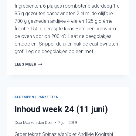
Ingrediënten: 6 plakjes roomboter bladerdeeg 1 ui
85 g gezouten cashewnoten 2 el milde olijfolie
700 g gesneden andijvie 4 eieren 125 g crème
fraîche 150 g geraspte kaas Bereiden: Verwarm
de oven voor op 200 ºC. Laat de deegplakjes
ontdooien. Snipper de ui en hak de cashewnoten
grof. Leg de deegplakjes op een met…
ANDIJVIETAART
LEES MEER
ALGEMEEN
|
PAKKETTEN
Inhoud week 24 (11 juni)
Door
Max van den Dool
7 juni 2019
Groentekrat: Spinazie/snijbiet Andijvie Koolrabi