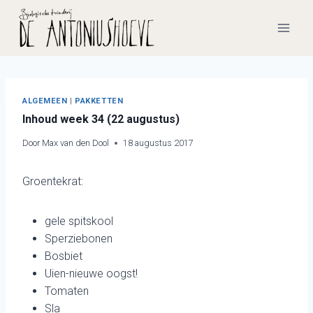
Doorgaan
naar
inhoud
ALGEMEEN
|
PAKKETTEN
Inhoud week 34 (22 augustus)
Door
Max van den Dool
18 augustus 2017
Groentekrat:
gele spitskool
Sperziebonen
Bosbiet
Uien-nieuwe oogst!
Tomaten
Sla