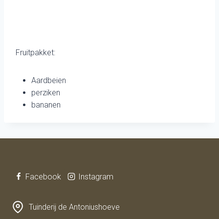
Fruitpakket:
Aardbeien
perziken
bananen
Facebook
Instagram
Tuinderij de Antoniushoeve