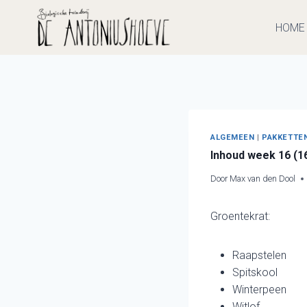
Doorgaan
naar
HOME
inhoud
ALGEMEEN
|
PAKKETTE
Inhoud week 16 (16
Door
Max van den Dool
Groentekrat:
Raapstelen
Spitskool
Winterpeen
Witlof