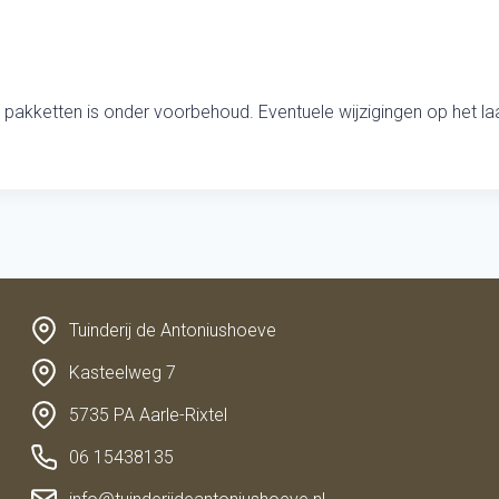
 pakketten is onder voorbehoud. Eventuele wijzigingen op het la
Tuinderij de Antoniushoeve
Kasteelweg 7
5735 PA Aarle-Rixtel
06 15438135