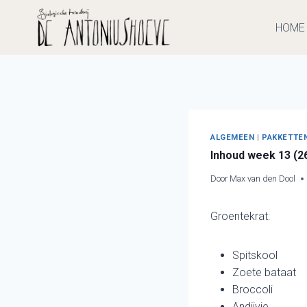
Doorgaan
naar
HOME
inhoud
ALGEMEEN
|
PAKKETTE
Inhoud week 13 (2
Door
Max van den Dool
Groentekrat:
Spitskool
Zoete bataat
Broccoli
Andijvie