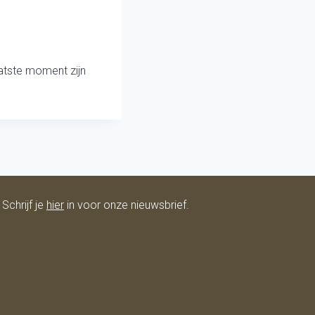
atste moment zijn
Schrijf je
hier
in voor onze nieuwsbrief.