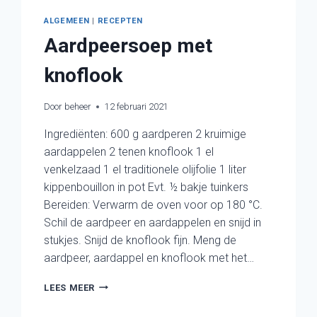
ALGEMEEN
|
RECEPTEN
Aardpeersoep met
knoflook
Door
beheer
12 februari 2021
Ingrediënten: 600 g aardperen 2 kruimige
aardappelen 2 tenen knoflook 1 el
venkelzaad 1 el traditionele olijfolie 1 liter
kippenbouillon in pot Evt. ½ bakje tuinkers
Bereiden: Verwarm de oven voor op 180 °C.
Schil de aardpeer en aardappelen en snijd in
stukjes. Snijd de knoflook fijn. Meng de
aardpeer, aardappel en knoflook met het…
AARDPEERSOEP
LEES MEER
MET
KNOFLOOK