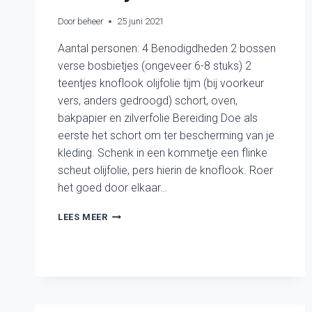
Door
beheer
25 juni 2021
Aantal personen: 4 Benodigdheden 2 bossen
verse bosbietjes (ongeveer 6-8 stuks) 2
teentjes knoflook olijfolie tijm (bij voorkeur
vers, anders gedroogd) schort, oven,
bakpapier en zilverfolie Bereiding Doe als
eerste het schort om ter bescherming van je
kleding. Schenk in een kommetje een flinke
scheut olijfolie, pers hierin de knoflook. Roer
het goed door elkaar…
BOSBIETJES
LEES MEER
UIT
DE
OVEN