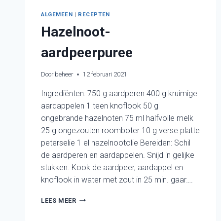
ALGEMEEN
|
RECEPTEN
Hazelnoot-
aardpeerpuree
Door
beheer
12 februari 2021
Ingrediënten: 750 g aardperen 400 g kruimige
aardappelen 1 teen knoflook 50 g
ongebrande hazelnoten 75 ml halfvolle melk
25 g ongezouten roomboter 10 g verse platte
peterselie 1 el hazelnootolie Bereiden: Schil
de aardperen en aardappelen. Snijd in gelijke
stukken. Kook de aardpeer, aardappel en
knoflook in water met zout in 25 min. gaar….
HAZELNOOT-
LEES MEER
AARDPEERPUREE