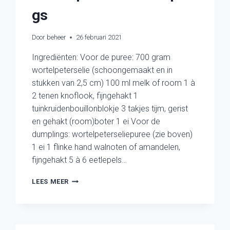
gs
Door
beheer
26 februari 2021
Ingrediënten: Voor de puree: 700 gram
wortelpeterselie (schoongemaakt en in
stukken van 2,5 cm) 100 ml melk of room 1 à
2 tenen knoflook, fijngehakt 1
tuinkruidenbouillonblokje 3 takjes tijm, gerist
en gehakt (room)boter 1 ei Voor de
dumplings: wortelpeterseliepuree (zie boven)
1 ei 1 flinke hand walnoten of amandelen,
fijngehakt 5 à 6 eetlepels…
WORTELPETERSELIEDUMPLINGS
LEES MEER