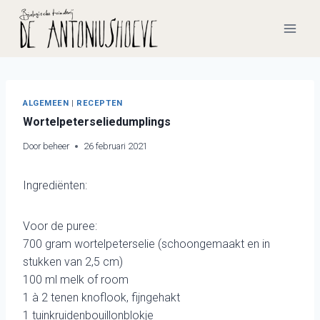
Doorgaan
naar
inhoud
ALGEMEEN
|
RECEPTEN
Wortelpeterseliedumplings
Door
beheer
26 februari 2021
Ingrediënten:
Voor de puree:
700 gram wortelpeterselie (schoongemaakt en in
stukken van 2,5 cm)
100 ml melk of room
1 à 2 tenen knoflook, fijngehakt
1 tuinkruidenbouillonblokje