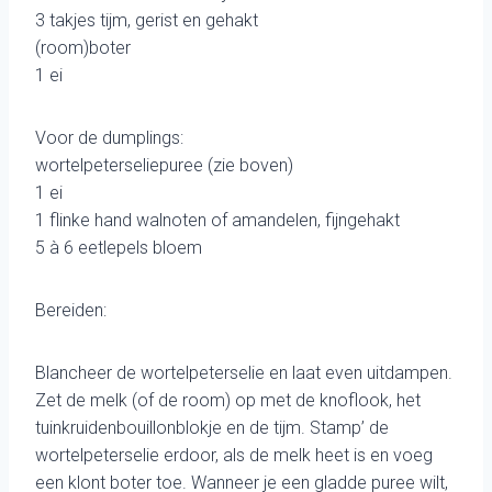
3 takjes tijm, gerist en gehakt
(room)boter
1 ei
Voor de dumplings:
wortelpeterseliepuree (zie boven)
1 ei
1 flinke hand walnoten of amandelen, fijngehakt
5 à 6 eetlepels bloem
Bereiden:
Blancheer de wortelpeterselie en laat even uitdampen.
Zet de melk (of de room) op met de knoflook, het
tuinkruidenbouillonblokje en de tijm. Stamp’ de
wortelpeterselie erdoor, als de melk heet is en voeg
een klont boter toe. Wanneer je een gladde puree wilt,