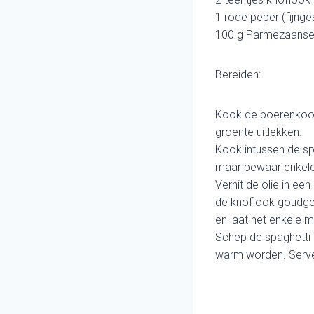
1 rode peper (fijng
100 g Parmezaanse 
Bereiden:
Kook de boerenkool 
groente uitlekken.
Kook intussen de sp
maar bewaar enkele
Verhit de olie in ee
de knoflook goudgee
en laat het enkele 
Schep de spaghetti 
warm worden. Servee