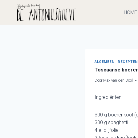
Doorgaan
naar
HOME
inhoud
ALGEMEEN
|
RECEPTEN
Toscaanse boerenko
Door
Max van den Dool
Ingrediënten:
300 g boerenkool (
300 g spaghetti
4 el olijfolie
2 teentjes knoflook 