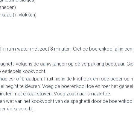
esneden)
kaas (in vlokken)
in ruim water met zout 8 minuten. Giet de boerenkool af in een v
aghetti volgens de aanwijzingen op de verpakking beetgaar. Giet
 eetlepels kookvocht.
n hapjes- of braadpan. Fruit hierin de knoflook en rode peper op 
l begint te kleuren. Voeg de boerenkool toe en roer het geheel
minuten met elkaar stoven. Voeg zout naar smaak toe.
en wat van het kookvocht van de spaghetti door de boerenkool.
r de kaas erbij.