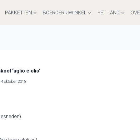
PAKKETTEN
BOERDERIJWINKEL
HET LAND
OVE
ol ‘aglio e olio’
4 oktober 2018
gesneden)
(in dunne plakjes)