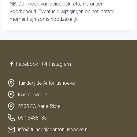
NB: De inhoud van beide pakketten is onder
voorbehoud. Eventuele wijzigingen op het laatste
moment zijn soms noodzakelijk.
Facebook
Instagram
Tuinderij de Antoniushoeve
Kasteelweg 7
5735 PA Aarle-Rixtel
06 15438135
info@tuinderijdeantoniushoeve.nl