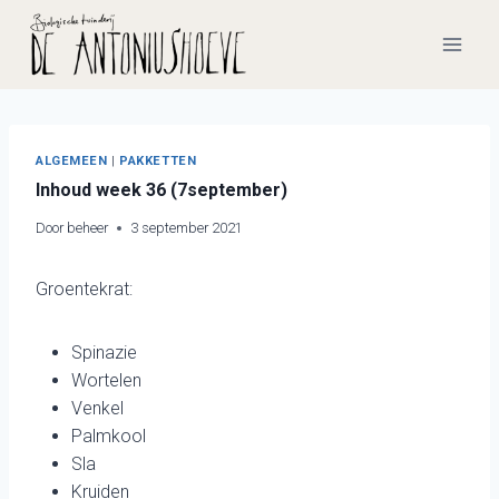
Doorgaan
naar
inhoud
ALGEMEEN
|
PAKKETTEN
Inhoud week 36 (7september)
Door
beheer
3 september 2021
Groentekrat:
Spinazie
Wortelen
Venkel
Palmkool
Sla
Kruiden