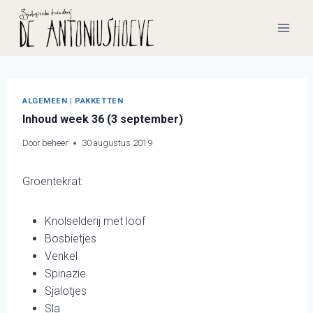
Doorgaan
naar
inhoud
ALGEMEEN
|
PAKKETTEN
Inhoud week 36 (3 september)
Door
beheer
30 augustus 2019
Groentekrat:
Knolselderij met loof
Bosbietjes
Venkel
Spinazie
Sjalotjes
Sla