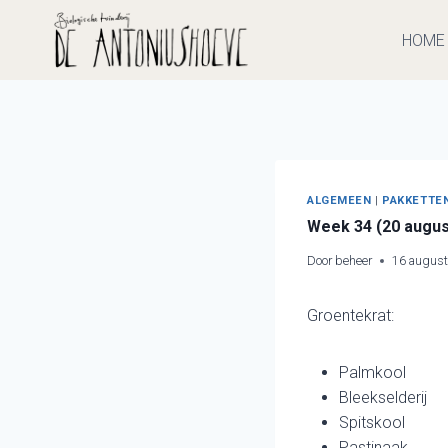
Doorgaan
naar
HOME
inhoud
ALGEMEEN
|
PAKKETTE
Week 34 (20 augus
Door
beheer
16 augus
Groentekrat:
Palmkool
Bleekselderij
Spitskool
Pastinaak