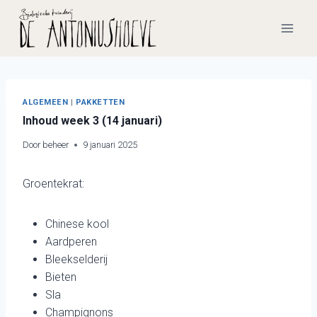
Doorgaan
naar
inhoud
ALGEMEEN
|
PAKKETTEN
Inhoud week 3 (14 januari)
Door
beheer
9 januari 2025
Groentekrat:
Chinese kool
Aardperen
Bleekselderij
Bieten
Sla
Champignons