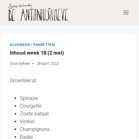
Doorgaan
naar
inhoud
ALGEMEEN
|
PAKKETTEN
Inhoud week 18 (2 mei)
Door
beheer
28 april 2023
Groentekrat:
Spinazie
Courgette
Zoete bataat
Venkel
Champignons
Radijs