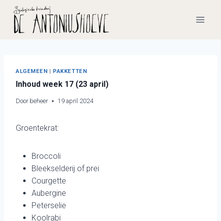
Doorgaan
naar
inhoud
ALGEMEEN
|
PAKKETTEN
Inhoud week 17 (23 april)
Door
beheer
19 april 2024
Groentekrat:
Broccoli
Bleekselderij of prei
Courgette
Aubergine
Peterselie
Koolrabi