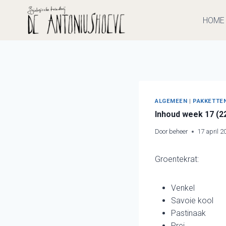
Doorgaan
naar
HOME
inhoud
ALGEMEEN
|
PAKKETTE
Inhoud week 17 (22
Door
beheer
17 april 2
Groentekrat:
Venkel
Savoie kool
Pastinaak
Prei