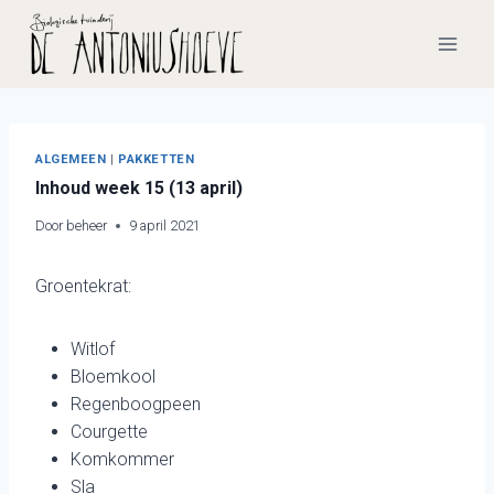
Doorgaan
naar
inhoud
ALGEMEEN
|
PAKKETTEN
Inhoud week 15 (13 april)
Door
beheer
9 april 2021
Groentekrat:
Witlof
Bloemkool
Regenboogpeen
Courgette
Komkommer
Sla