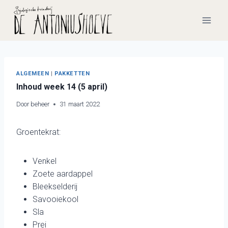
Doorgaan
naar
inhoud
ALGEMEEN
|
PAKKETTEN
Inhoud week 14 (5 april)
Door
beheer
31 maart 2022
Groentekrat:
Venkel
Zoete aardappel
Bleekselderij
Savooiekool
Sla
Prei