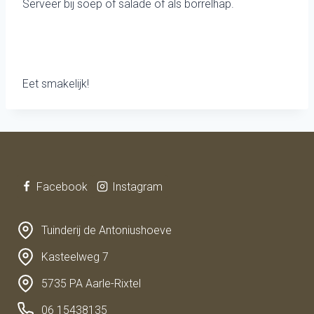
Serveer bij soep of salade of als borrelhap.
Eet smakelijk!
Facebook
Instagram
Tuinderij de Antoniushoeve
Kasteelweg 7
5735 PA Aarle-Rixtel
06 15438135