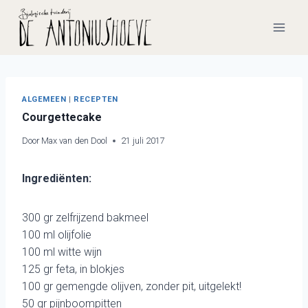
Doorgaan
naar
inhoud
ALGEMEEN
|
RECEPTEN
Courgettecake
Door
Max van den Dool
21 juli 2017
Ingrediënten:
300 gr zelfrijzend bakmeel
100 ml olijfolie
100 ml witte wijn
125 gr feta, in blokjes
100 gr gemengde olijven, zonder pit, uitgelekt!
50 gr pijnboompitten