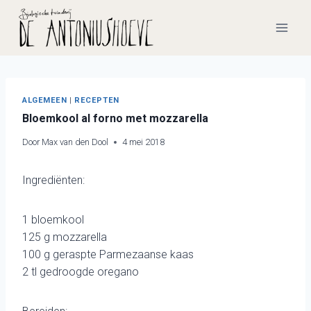
Doorgaan
naar
inhoud
ALGEMEEN
|
RECEPTEN
Bloemkool al forno met mozzarella
Door
Max van den Dool
4 mei 2018
Ingrediënten:
1 bloemkool
125 g mozzarella
100 g geraspte Parmezaanse kaas
2 tl gedroogde oregano