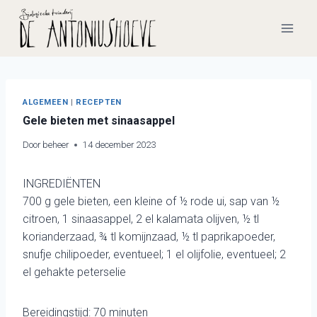
Doorgaan
naar
inhoud
ALGEMEEN
|
RECEPTEN
Gele bieten met sinaasappel
Door
beheer
14 december 2023
INGREDIËNTEN
700 g gele bieten, een kleine of ½ rode ui, sap van ½
citroen, 1 sinaasappel, 2 el kalamata olijven, ½ tl
korianderzaad, ¾ tl komijnzaad, ½ tl paprikapoeder,
snufje chilipoeder, eventueel; 1 el olijfolie, eventueel; 2
el gehakte peterselie
Bereidingstijd: 70 minuten